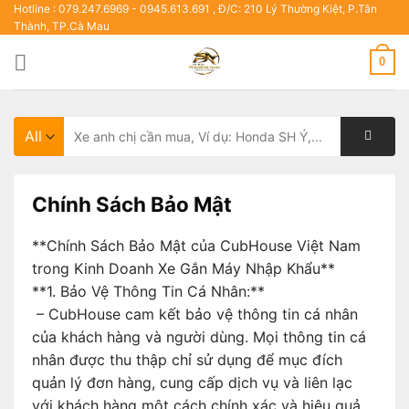
Skip
Hotline : 079.247.6969 - 0945.613.691 , Đ/C: 210 Lý Thường Kiệt, P.Tân
Thành, TP.Cà Mau
to
content
0
Tìm
kiếm:
Chính Sách Bảo Mật
**Chính Sách Bảo Mật của CubHouse Việt Nam
trong Kinh Doanh Xe Gắn Máy Nhập Khẩu**
**1. Bảo Vệ Thông Tin Cá Nhân:**
– CubHouse cam kết bảo vệ thông tin cá nhân
của khách hàng và người dùng. Mọi thông tin cá
nhân được thu thập chỉ sử dụng để mục đích
quản lý đơn hàng, cung cấp dịch vụ và liên lạc
với khách hàng một cách chính xác và hiệu quả.