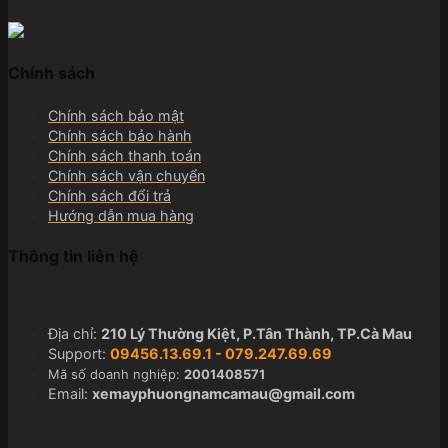
Chính sách
Chính sách bảo mật
Chính sách bảo hành
Chính sách thanh toán
Chính sách vận chuyển
Chính sách đổi trả
Hướng dẫn mua hàng
Thông tin liên hệ
CÔNG TY TNHH XE MÁY PHƯƠNG NAM CÀ MAU
Địa chỉ:
210 Lý Thường Kiệt, P.Tân Thành, TP.Cà Mau
Support:
09456.13.69.1 - 079.247.69.69
Mã số doanh nghiệp:
2001408571
Email:
xemayphuongnamcamau@gmail.com