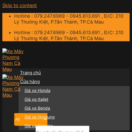
Skip to content
Hotline : 079.247.6969 - 0945.613.691 , Đ/C: 210
Lý Thường Kiệt, P.Tân Thành, TP.Cà Mau
Hotline : 079.247.6969 - 0945.613.691 , Đ/C: 210
Lý Thường Kiệt, P.Tân Thành, TP.Cà Mau
Trang chủ
Cửa hàng
Giá xe Honda
Giá xe Italjet
Giá xe Benda
Giá xe Hyosung
Giá xe Yamaha
Tìm kiếm: