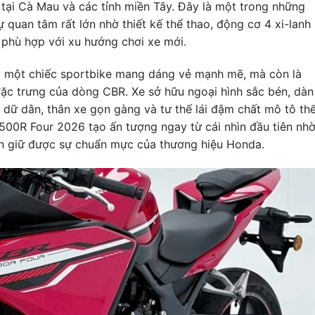
ại Cà Mau và các tỉnh miền Tây. Đây là một trong những
quan tâm rất lớn nhờ thiết kế thể thao, động cơ 4 xi-lanh
 phù hợp với xu hướng chơi xe mới.
 một chiếc sportbike mang dáng vẻ mạnh mẽ, mà còn là
đặc trưng của dòng CBR. Xe sở hữu ngoại hình sắc bén, dàn
e dữ dằn, thân xe gọn gàng và tư thế lái đậm chất mô tô th
R500R Four 2026 tạo ấn tượng ngay từ cái nhìn đầu tiên nh
ẫn giữ được sự chuẩn mực của thương hiệu Honda.