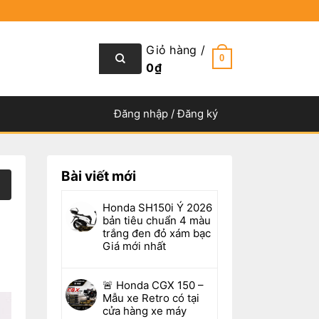
Giỏ hàng /
0
0
₫
Đăng nhập / Đăng ký
Bài viết mới
Honda SH150i Ý 2026
bản tiêu chuẩn 4 màu
trắng đen đỏ xám bạc
Giá mới nhất
🚨 Honda CGX 150 –
Mẫu xe Retro có tại
cửa hàng xe máy