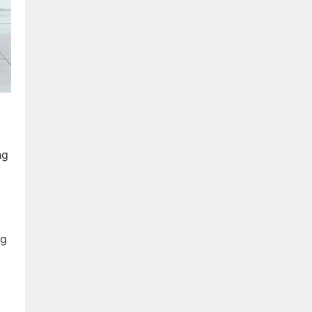
ng
ng