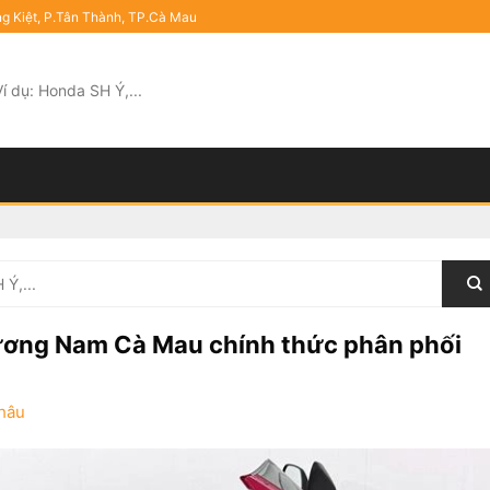
ng Kiệt, P.Tân Thành, TP.Cà Mau
ương Nam Cà Mau chính thức phân phối
hâu