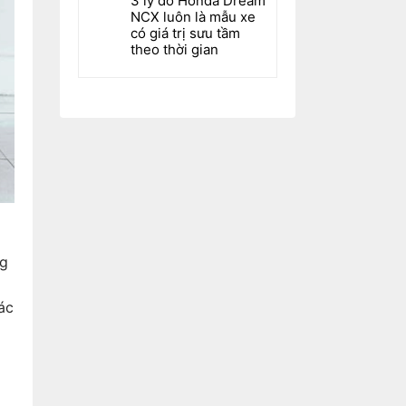
3 lý do Honda Dream
NCX luôn là mẫu xe
có giá trị sưu tầm
theo thời gian
ng
m
ác