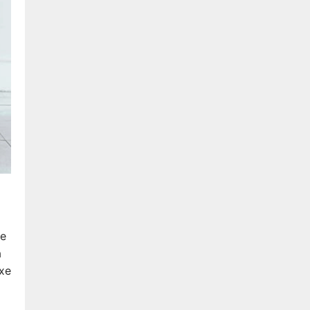
xe
à
 xe