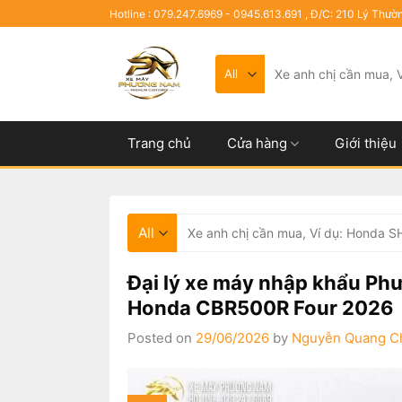
Skip
Hotline : 079.247.6969 - 0945.613.691 , Đ/C: 210 Lý Thườ
to
content
Tìm
kiếm:
Trang chủ
Cửa hàng
Giới thiệu
Tìm
kiếm:
Đại lý xe máy nhập khẩu Ph
Honda CBR500R Four 2026
Posted on
29/06/2026
by
Nguyễn Quang C