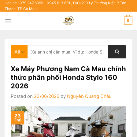
Skip
Hotline : 079.247.6969 - 0945.613.691 , Đ/C: 210 Lý Thường Kiệt, P.Tân
Thành, TP.Cà Mau
to
content
0
Tìm
kiếm:
Xe Máy Phương Nam Cà Mau chính
thức phân phối Honda Stylo 160
2026
Posted on
23/06/2026
by
Nguyễn Quang Châu
23
Th6