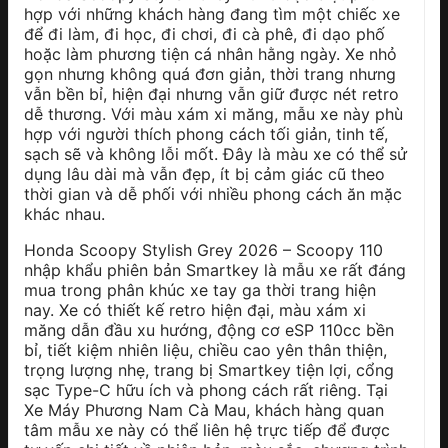
hợp với những khách hàng đang tìm một chiếc xe
để đi làm, đi học, đi chơi, đi cà phê, đi dạo phố
hoặc làm phương tiện cá nhân hằng ngày. Xe nhỏ
gọn nhưng không quá đơn giản, thời trang nhưng
vẫn bền bỉ, hiện đại nhưng vẫn giữ được nét retro
dễ thương. Với màu xám xi măng, mẫu xe này phù
hợp với người thích phong cách tối giản, tinh tế,
sạch sẽ và không lỗi mốt. Đây là màu xe có thể sử
dụng lâu dài mà vẫn đẹp, ít bị cảm giác cũ theo
thời gian và dễ phối với nhiều phong cách ăn mặc
khác nhau.
Honda Scoopy Stylish Grey 2026 – Scoopy 110
nhập khẩu phiên bản Smartkey là mẫu xe rất đáng
mua trong phân khúc xe tay ga thời trang hiện
nay. Xe có thiết kế retro hiện đại, màu xám xi
măng dẫn đầu xu hướng, động cơ eSP 110cc bền
bỉ, tiết kiệm nhiên liệu, chiều cao yên thân thiện,
trọng lượng nhẹ, trang bị Smartkey tiện lợi, cổng
sạc Type-C hữu ích và phong cách rất riêng. Tại
Xe Máy Phương Nam Cà Mau, khách hàng quan
tâm mẫu xe này có thể liên hệ trực tiếp để được