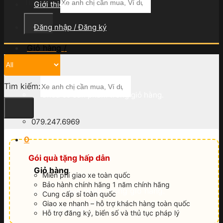
Tìm kiếm:
Giới thiệu
Đăng nhập / Đăng ký
Giỏ hàng /
0
₫
0
Tìm kiếm:
Chưa có sản phẩm trong giỏ hàng.
079.247.6969
0
Gói quà tặng hấp dẫn
Giỏ hàng
Miễn phí giao xe toàn quốc
Bảo hành chính hãng 1 năm chính hãng
Chưa có sản phẩm trong giỏ hàng.
Cung cấp sỉ toàn quốc
Giao xe nhanh – hỗ trợ khách hàng toàn quốc
079.247.6969
Hỗ trợ đăng ký, biển số và thủ tục pháp lý