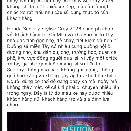
ngày. Những chi tiết này cho thấy Scoopy 2026
không chỉ là một chiếc xe đẹp, mà còn là một
chiếc xe rất hiểu nhu cầu sử dụng thực tế của
khách hàng.
Honda Scoopy Stylish Grey 2026 cũng phù hợp
với khách hàng tại Cà Mau và khu vực miền Tây
nhờ đặc tính gọn nhẹ, dễ chạy, tiết kiệm và bền bỉ.
Đường sá miền Tây có nhiều cung đường nội ô,
đường nhỏ, khu dân cư, chợ, trường học, quán cà
phê, khu vực đông người qua lại, vì vậy một chiếc
xe tay ga nhỏ gọn luôn mang lại sự tiện lợi.
Scoopy không quá cao, không quá nặng, không
quá hao xăng và không gây áp lực khi điều khiển.
Người dùng có thể dễ dàng chạy xe mỗi ngày mà
không thấy mệt, kể cả khi phải di chuyển nhiều lần
trong ngày. Đây là lý do mẫu xe này được nhiều
khách hàng nữ, khách hàng trẻ và gia đình lựa
chọn.