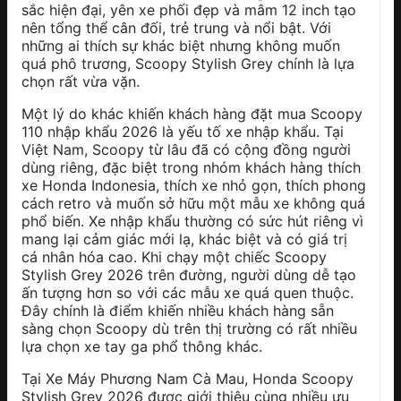
sắc hiện đại, yên xe phối đẹp và mâm 12 inch tạo
nên tổng thể cân đối, trẻ trung và nổi bật. Với
những ai thích sự khác biệt nhưng không muốn
quá phô trương, Scoopy Stylish Grey chính là lựa
chọn rất vừa vặn.
Một lý do khác khiến khách hàng đặt mua Scoopy
110 nhập khẩu 2026 là yếu tố xe nhập khẩu. Tại
Việt Nam, Scoopy từ lâu đã có cộng đồng người
dùng riêng, đặc biệt trong nhóm khách hàng thích
xe Honda Indonesia, thích xe nhỏ gọn, thích phong
cách retro và muốn sở hữu một mẫu xe không quá
phổ biến. Xe nhập khẩu thường có sức hút riêng vì
mang lại cảm giác mới lạ, khác biệt và có giá trị
cá nhân hóa cao. Khi chạy một chiếc Scoopy
Stylish Grey 2026 trên đường, người dùng dễ tạo
ấn tượng hơn so với các mẫu xe quá quen thuộc.
Đây chính là điểm khiến nhiều khách hàng sẵn
sàng chọn Scoopy dù trên thị trường có rất nhiều
lựa chọn xe tay ga phổ thông khác.
Tại Xe Máy Phương Nam Cà Mau, Honda Scoopy
Stylish Grey 2026 được giới thiệu cùng nhiều ưu