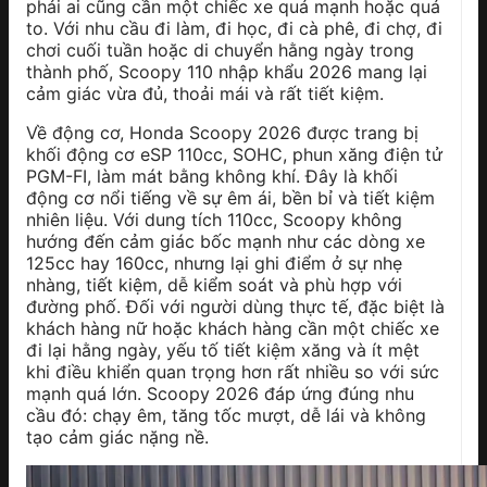
phải ai cũng cần một chiếc xe quá mạnh hoặc quá
to. Với nhu cầu đi làm, đi học, đi cà phê, đi chợ, đi
chơi cuối tuần hoặc di chuyển hằng ngày trong
thành phố, Scoopy 110 nhập khẩu 2026 mang lại
cảm giác vừa đủ, thoải mái và rất tiết kiệm.
Về động cơ, Honda Scoopy 2026 được trang bị
khối động cơ eSP 110cc, SOHC, phun xăng điện tử
PGM-FI, làm mát bằng không khí. Đây là khối
động cơ nổi tiếng về sự êm ái, bền bỉ và tiết kiệm
nhiên liệu. Với dung tích 110cc, Scoopy không
hướng đến cảm giác bốc mạnh như các dòng xe
125cc hay 160cc, nhưng lại ghi điểm ở sự nhẹ
nhàng, tiết kiệm, dễ kiểm soát và phù hợp với
đường phố. Đối với người dùng thực tế, đặc biệt là
khách hàng nữ hoặc khách hàng cần một chiếc xe
đi lại hằng ngày, yếu tố tiết kiệm xăng và ít mệt
khi điều khiển quan trọng hơn rất nhiều so với sức
mạnh quá lớn. Scoopy 2026 đáp ứng đúng nhu
cầu đó: chạy êm, tăng tốc mượt, dễ lái và không
tạo cảm giác nặng nề.