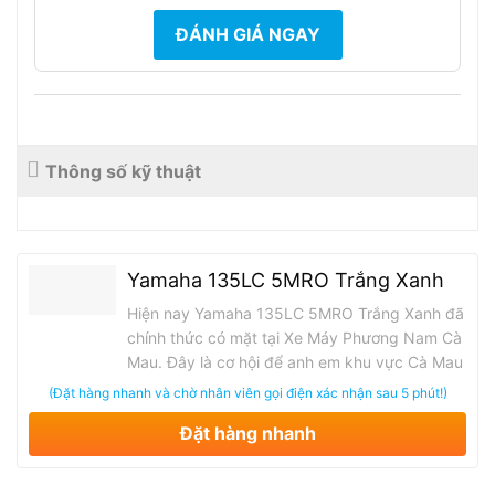
ĐÁNH GIÁ NGAY
Thông số kỹ thuật
Yamaha 135LC 5MRO Trắng Xanh
Hiện nay Yamaha 135LC 5MRO Trắng Xanh đã
chính thức có mặt tại Xe Máy Phương Nam Cà
Mau. Đây là cơ hội để anh em khu vực Cà Mau
và các tỉnh miền Tây được tận mắt chiêm
(Đặt hàng nhanh và chờ nhân viên gọi điện xác nhận sau 5 phút!)
ngưỡng, trải nghiệm và sở hữu một trong
Đặt hàng nhanh
những phiên bản giới hạn hiếm nhất của
Yamaha trong những năm gần đây.