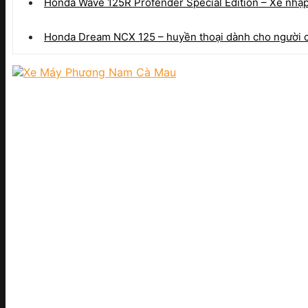
Honda Wave 125R Profender Special Edition – Xe nhập
Honda Dream NCX 125 – huyền thoại dành cho người ch