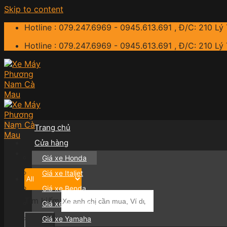
Skip to content
Hotline : 079.247.6969 - 0945.613.691 , Đ/C: 210 Lý
Hotline : 079.247.6969 - 0945.613.691 , Đ/C: 210 Lý
Trang chủ
Cửa hàng
Giá xe Honda
Giá xe Italjet
Giá xe Benda
Tìm kiếm:
Giá xe Hyosung
Giá xe Yamaha