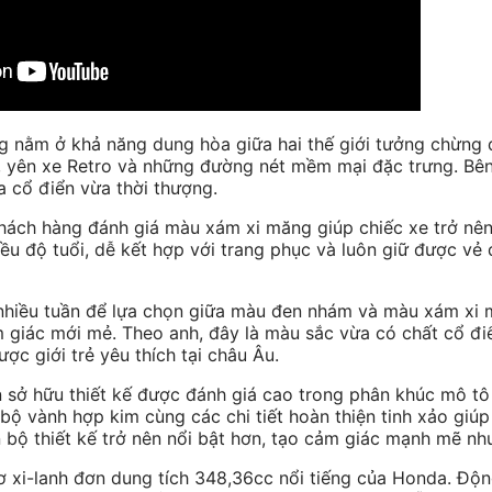
ằm ở khả năng dung hòa giữa hai thế giới tưởng chừng đối
n, yên xe Retro và những đường nét mềm mại đặc trưng. Bên
a cổ điển vừa thời thượng.
hách hàng đánh giá màu xám xi măng giúp chiếc xe trở nê
ều độ tuổi, dễ kết hợp với trang phục và luôn giữ được vẻ
nhiều tuần để lựa chọn giữa màu đen nhám và màu xám xi 
m giác mới mẻ. Theo anh, đây là màu sắc vừa có chất cổ 
c giới trẻ yêu thích tại châu Âu.
 sở hữu thiết kế được đánh giá cao trong phân khúc mô t
ộ vành hợp kim cùng các chi tiết hoàn thiện tinh xảo giú
 bộ thiết kế trở nên nổi bật hơn, tạo cảm giác mạnh mẽ như
 xi-lanh đơn dung tích 348,36cc nổi tiếng của Honda. Độn