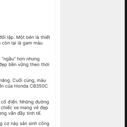
 lập. Một bên là thiết
 còn lại là gam màu
n “ngầu” hơn nhưng
 đẹp bền vững theo thời
măng. Cuối cùng, màu
điển của Honda CB350C
ô cổ điển. Những đường
p chiếc xe mang vẻ đẹp
ng vẫn đầy tinh tế.
g cơ này sản sinh công