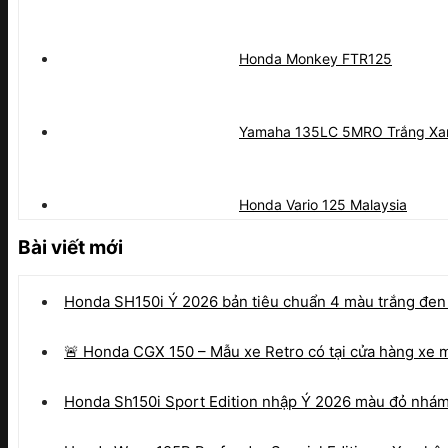
Honda Monkey FTR125
Yamaha 135LC 5MRO Trắng Xa
Honda Vario 125 Malaysia
Bài viết mới
Honda SH150i Ý 2026 bản tiêu chuẩn 4 màu trắng đen
🚨 Honda CGX 150 – Mẫu xe Retro có tại cửa hàng xe
Honda Sh150i Sport Edition nhập Ý 2026 màu đỏ nhám