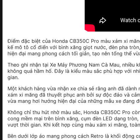
Điểm đặc biệt của Honda CB350C Pro màu xám xi măng n
kế mô tô cổ điển với bình xăng giọt nước, đèn pha trò
hiện đại mang phong cách tối giản, tạo nên tổng thể vừ
Theo ghi nhận tại Xe Máy Phương Nam Cà Mau, nhiều k
không quá hầm hố. Đây là kiểu màu sắc phù hợp với nhi
gian.
Một khách hàng vừa nhận xe chia sẻ rằng anh đã dành 
xám xi măng đã thuyết phục anh bởi sự độc đáo và cả
vừa mang hơi hướng hiện đại của những mẫu xe đang đượ
Không chỉ thu hút nhờ màu sắc, Honda CB350C Pro còn
cong mềm mại trên bình xăng, cụm đèn LED dạng tròn, b
vượt thời gian. Khi kết hợp cùng màu xám xi măng, toàn
Bên dưới lớp áo mang phong cách Retro là khối động cơ