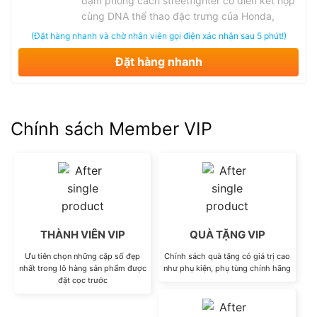
đậm phong cách streetfighter cổ điển kết hợp
cùng DNA thể thao đặc trưng của Honda,
được rất nhiều biker yêu thích nhờ thiết kế cơ
(Đặt hàng nhanh và chờ nhân viên gọi điện xác nhận sau 5 phút!)
bắp, khả năng vận hành bền bỉ và cảm giác lái
Đặt hàng nhanh
cân bằng. Đây là dòng xe từng tạo dấu ấn
mạnh …
Chính sách Member VIP
THÀNH VIÊN VIP
QUÀ TẶNG VIP
Ưu tiên chọn những cặp số đẹp
Chính sách quà tặng có giá trị cao
nhất trong lô hàng sản phẩm được
như phụ kiện, phụ tùng chính hãng
đặt cọc trước