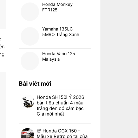
Honda Monkey
FTR125
Yamaha 135LC
5MRO Trắng Xanh
c
ện
Honda Vario 125
ng
Malaysia
Bài viết mới
Honda SH150i Ý 2026
bản tiêu chuẩn 4 màu
trắng đen đỏ xám bạc
Giá mới nhất
🚨 Honda CGX 150 –
Mẫu xe Retro có tại cửa