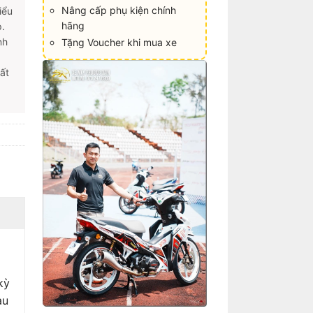
Nâng cấp phụ kiện chính
iểu
hãng
.
nh
Tặng Voucher khi mua xe
ất
kỳ
au