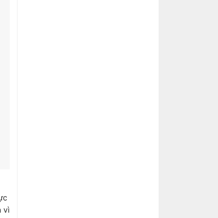
ực
 vì