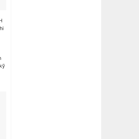
SH
hi
n
 kỹ