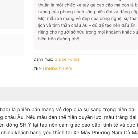
thuần là một chiếc xe tay ga cao cấp mà còn là b
tượng của phong cách sống hiện đại và đẳng cấp
Một mẫu xe mang vẻ đẹp của công nghệ, sự tha
lịch và tinh thần châu Âu – đủ để tạo nên dấu ấn
riêng cho người sở hữu trong mọi khoảnh khắc xu
hiện trên đường phố.
Danh mục:
Giá xe Honda
Thẻ:
HONDA SH150i
bạc) là phiên bản mang vẻ đẹp của sự sang trọng hiện đại
ng châu Âu. Nếu màu đen thể hiện quyền lực, màu trắng đại
rên dòng SH Ý lại tạo nên cảm giác cao cấp, tinh tế và cực 
 nhiều khách hàng yêu thích tại Xe Máy Phương Nam Cà M