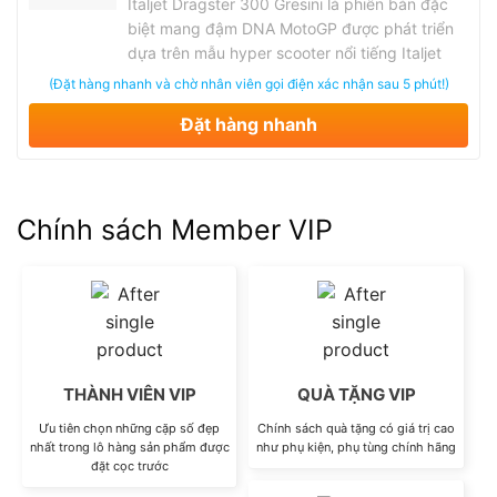
Italjet Dragster 300 Gresini là phiên bản đặc
biệt mang đậm DNA MotoGP được phát triển
dựa trên mẫu hyper scooter nổi tiếng Italjet
Dragster 300. Đây là sự kết hợp giữa Italjet –
(Đặt hàng nhanh và chờ nhân viên gọi điện xác nhận sau 5 phút!)
thương hiệu scooter hiệu năng cao đầy cá tính
Đặt hàng nhanh
của Ý và đội đua Gresini Racing danh tiếng
trong thế giới …
Chính sách Member VIP
THÀNH VIÊN VIP
QUÀ TẶNG VIP
Ưu tiên chọn những cặp số đẹp
Chính sách quà tặng có giá trị cao
nhất trong lô hàng sản phẩm được
như phụ kiện, phụ tùng chính hãng
đặt cọc trước